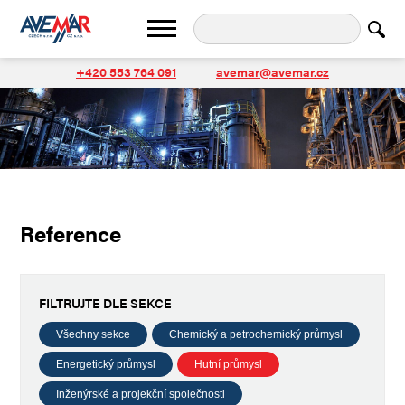
+420 553 764 091
avemar@avemar.cz
Reference
FILTRUJTE DLE SEKCE
Všechny sekce
Chemický a petrochemický průmysl
Energetický průmysl
Hutní průmysl
Inženýrské a projekční společnosti