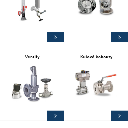
Ventily
Kulové kohouty