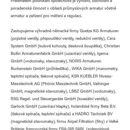
Předmětem podnikání společnosti je výrobní, obchodní a
poradenská činnost v oblasti průmyslových armatur včetně
armatur a zařízení pro měření a regulaci.
Zastupujeme výhradně německé firmy Goetze KG Armaturen
(pojistné ventily, přepouštěcí ventily, redukční ventily), Cera
System GmbH (kulové kohouty, desková šoupátka), Christian
Bollin Armaturenfabrik GmbH (uzavírací ventily), Igema
GmbH (vodoznaky, stavoznaky), NORIS Armaturen
Burkenstein GmbH (průhledítka) , WIKA GmbH (manometry,
teplotní spínače, tlakové spínače), KSR KUEBLER Niveau-
Messtechnik AG (Phönix Messtechnik GmbH, Vaihinger
GmbH, magnetické stavoznaky), LBBZ GmbH (vodoznaky),
RSG Regel- und Steuergeräte GmbH (koaxiální ventily),
Garlock GmbH (uzavírací klapky), holandské firmy Beta B.V.
(tlakové spínače, teplotní spínače) a HADRO Techniek BV
(magnetické stavoznaky), firmu Airpel Filtration (fitry) z Velké
Británie, francouzské firmy ERA-SIB SARL (solenoidové