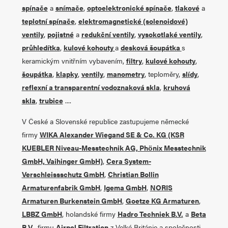
spínače
a
snímače
,
optoelektronické spínače
,
tlakové
a
teplotní spínače
,
elektromagnetické (solenoidové)
ventily
,
pojistné
a
redukční ventily
,
vysokotlaké ventily
,
průhledítka
,
kulové kohouty
a
desková šoupátka
s
keramickým vnitřním vybavením,
filtry
,
kulové kohouty
,
šoupátka
,
klapky
,
ventily
,
manometry
, teploměry,
slídy
,
reflexní a transparentní vodoznaková skla
,
kruhová
skla
,
trubice
....
V České a Slovenské republice zastupujeme německé
firmy
WIKA Alexander Wiegand SE & Co. KG (KSR
KUEBLER Niveau-Messtechnik AG, Phönix Messtechnik
GmbH, Vaihinger GmbH)
,
Cera System-
Verschleissschutz GmbH
,
Christian Bollin
Armaturenfabrik GmbH
,
Igema GmbH
,
NORIS
Armaturen Burkenstein GmbH
,
Goetze KG Armaturen
,
LBBZ GmbH
, holandské firmy
Hadro Techniek B.V.
a
Beta
B.V.
, firmu
Airpel Filtration
z Velké Británie a společnosti