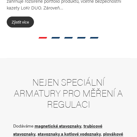
spo
kazety LoKr DUO. Zároveň…
Ven
Zjistit více
Z
NEJEN SPECIÁLNÍ
ARMATURY PRO MĚŘENÍ A
REGULACI
Dodáváme
magnetické stavoznaky
,
trubicové
stavoznaky
,
stavoznaky a kotlové vodoznaky
,
plovákové