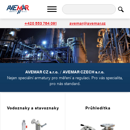
+420 553 764 091
avemar@avemar.cz
AVEMAR CZ s.r.o.
/
AVEMAR CZECH s.r.o.
Nejen speciální armatury pro měření a regulaci. Pro vás specialita,
pro nás standard.
Vodoznaky a stavoznaky
Průhledítka