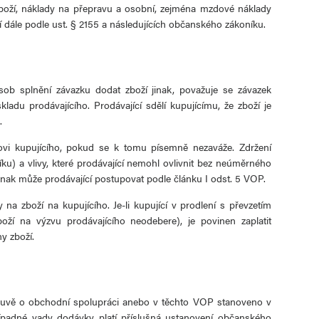
zboží, náklady na přepravu a osobní, zejména mzdové náklady
í dále podle ust. § 2155 a následujících občanského zákoníku.
ob splnění závazku dodat zboží jinak, považuje se závazek
ladu prodávajícího. Prodávající sdělí kupujícímu, že zboží je
.
ovi kupujícího, pokud se k tomu písemně nezaváže. Zdržení
ku) a vlivy, které prodávající nemohl ovlivnit bez neúměrného
inak může prodávající postupovat podle článku I odst. 5 VOP.
na zboží na kupujícího. Je-li kupující v prodlení s převzetím
ží na výzvu prodávajícího neodebere), je povinen zaplatit
y zboží.
louvě o obchodní spolupráci anebo v těchto VOP stanoveno v
ípadné vady dodávky platí příslušná ustanovení občanského