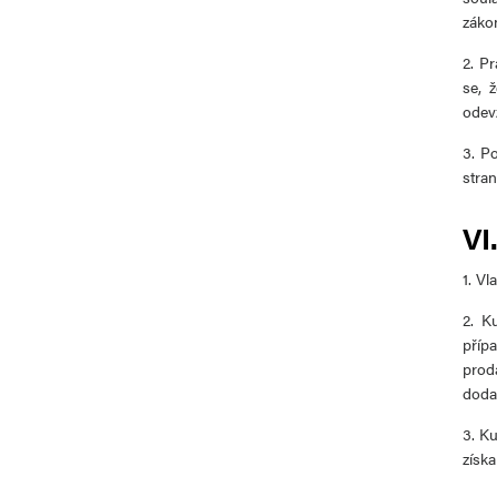
zákon
2. P
se, 
odev
3. P
stra
VI
1. V
2. K
příp
prod
doda
3. K
získa