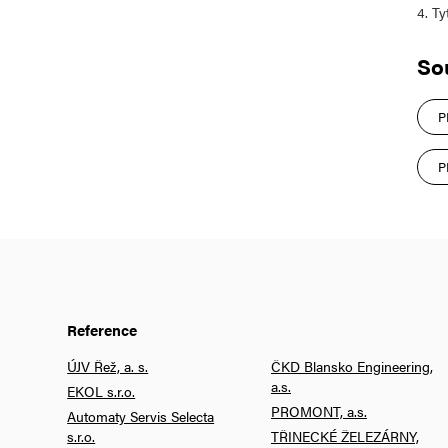
4. Ty
So
P
P
Reference
ÚJV Řež, a. s.
ČKD Blansko Engineering,
a.s.
EKOL s.r.o.
PROMONT, a.s.
Automaty Servis Selecta
s.r.o.
TŘINECKÉ ŽELEZÁRNY,