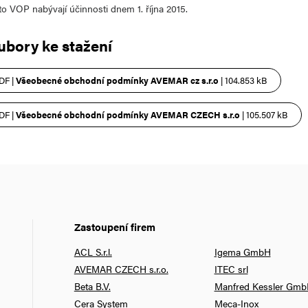
to VOP nabývají účinnosti dnem 1. října 2015.
ubory ke stažení
DF |
Všeobecné obchodní podmínky AVEMAR cz s.r.o
| 104.853 kB
DF |
Všeobecné obchodní podmínky AVEMAR CZECH s.r.o
| 105.507 kB
Zastoupení firem
ACL S.r.l.
Igema GmbH
AVEMAR CZECH s.r.o.
ITEC srl
Beta B.V.
Manfred Kessler Gm
Cera System
Meca-Inox