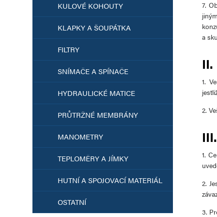
7. O
KULOVÉ KOHOUTY
jiný
konz
KLAPKY A ŠOUPÁTKA
a sk
FILTRY
II
SNÍMAČE A SPÍNAČE
1. V
jestl
HYDRAULICKÉ MATICE
2. V
PRŮTRŽNÉ MEMBRÁNY
II
MANOMETRY
1. C
TEPLOMĚRY A JÍMKY
uved
HUTNÍ A SPOJOVACÍ MATERIÁL
2. J
závaz
OSTATNÍ
3. P