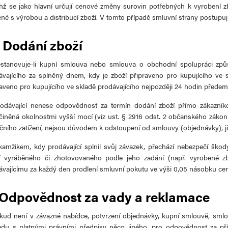
chž se jako hlavní určují cenové změny surovin potřebných k vyrobení 
ené s výrobou a distribucí zboží. V tomto případě smluvní strany postupuj
. Dodání zboží
estanovuje-li kupní smlouva nebo smlouva o obchodní spolupráci způs
ávajícího za splněný dnem, kdy je zboží připraveno pro kupujícího ve sk
raveno pro kupujícího ve skladě prodávajícího nejpozději 24 hodin předem
rodávající nenese odpovědnost za termín dodání zboží přímo zákazník
íčiněná okolnostmi vyšší mocí (viz ust. § 2916 odst. 2 občanského zákoní
nčního zatížení, nejsou důvodem k odstoupení od smlouvy (objednávky), j
kamžikem, kdy prodávající splnil svůj závazek, přechází nebezpečí škody 
í vyráběného či zhotovovaného podle jeho zadání (např. vyrobené zbo
ávajícímu za každý den prodlení smluvní pokutu ve výši 0,05 násobku cen
 Odpovědnost za vady a reklamace
okud není v závazné nabídce, potvrzení objednávky, kupní smlouvě, sm
adu s platnými právními předpisy něco jiného, pro odpovědnost za př