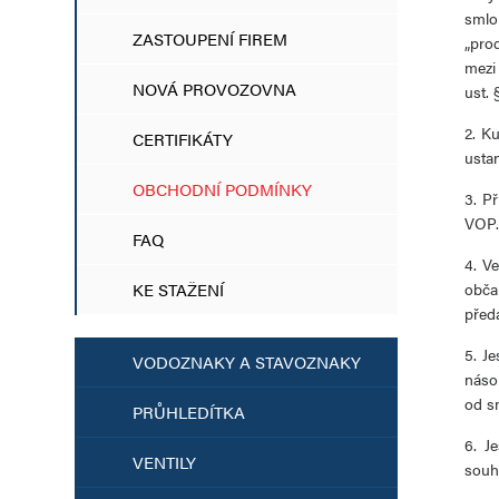
smlo
ZASTOUPENÍ FIREM
„pro
mezi
NOVÁ PROVOZOVNA
ust. 
2. K
CERTIFIKÁTY
usta
OBCHODNÍ PODMÍNKY
3. P
VOP.
FAQ
4. Ve
KE STAŽENÍ
obča
před
5. J
VODOZNAKY A STAVOZNAKY
náso
od s
PRŮHLEDÍTKA
6. J
VENTILY
souh