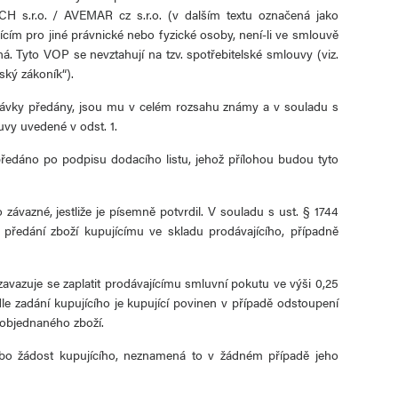
 s.r.o. / AVEMAR cz s.r.o. (v dalším textu označená jako
ícím pro jiné právnické nebo fyzické osoby, není-li ve smlouvě
á. Tyto VOP se nevztahují na tzv. spotřebitelské smlouvy (viz.
ský zákoník“).
jednávky předány, jsou mu v celém rozsahu známy a v souladu s
vy uvedené v odst. 1.
předáno po podpisu dodacího listu, jehož přílohou budou tyto
 závazné, jestliže je písemně potvrdil. V souladu s ust. § 1744
předání zboží kupujícímu ve skladu prodávajícího, případně
avazuje se zaplatit prodávajícímu smluvní pokutu ve výši 0,25
 zadání kupujícího je kupující povinen v případě odstoupení
 objednaného zboží.
 nebo žádost kupujícího, neznamená to v žádném případě jeho